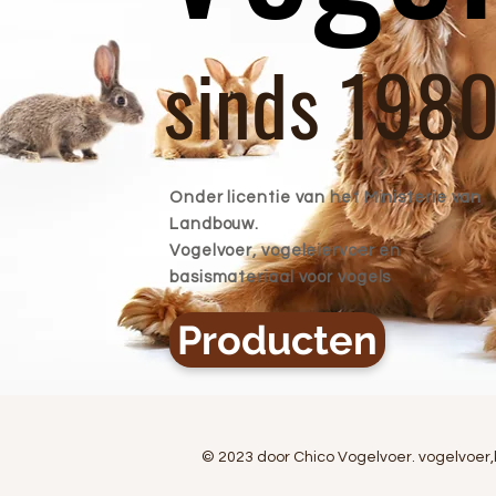
sinds 198
Onder licentie van het Ministerie van
Landbouw.
Vogelvoer, vogeleiervoer en
basismateriaal voor vogels
Producten
© 2023 door Chico Vogelvoer. vogelvoer,