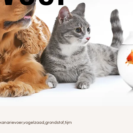
0
kanarievoer,vogelzaad,grondstof,tijm