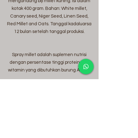
mengandung biji millet kuning. Isi dalam
kotak 400 gram. Bahan: White millet,
Canary seed, Niger Seed, Linen Seed,
Red Millet and Oats. Tanggal kadaluarsa
12 bulan setelah tanggal produksi.
Spray millet adalah suplemen nutrisi
dengan persentase tinggi protein dan
witamin yang dibutuhkan burung Anda.
Itu diberikan kepada burung yang sakit
dan kekurangan gizi.
Budgerigar bayi juga bisa belajar cara
menghentikan makan.
Ada 6 dalam paket.