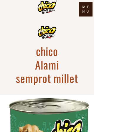
ME
NU
chico
Alami
semprot millet