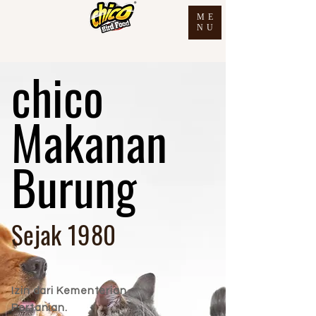
ME
NU
chico
Makanan
Burung
Sejak 1980
Izin dari Kementerian
Pertanian.