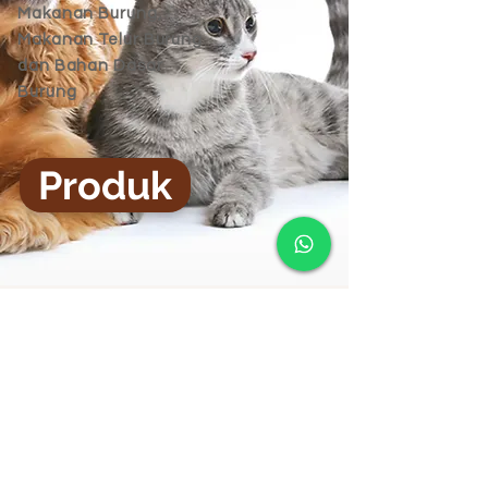
Makanan Burung,
Makanan Telur Burung
dan Bahan Dasar
Burung
Produk
amazon toptan
katalog
© 2023 oleh Chico Bird Food. makanan
burung, makanan kenari, biji burung, bahan
dasar, Thyme
bilgi@chico.com.tr
amazon bird food 2024
Ürün Listesi