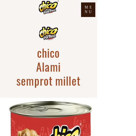
ME
NU
chico
Alami
semprot millet