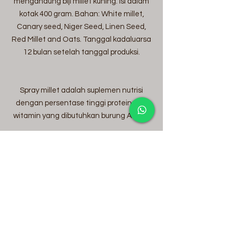
mengandung biji millet kuning. Isi dalam
kotak 400 gram. Bahan: White millet,
Canary seed, Niger Seed, Linen Seed,
Red Millet and Oats. Tanggal kadaluarsa
12 bulan setelah tanggal produksi.
Spray millet adalah suplemen nutrisi
dengan persentase tinggi protein dan
witamin yang dibutuhkan burung Anda.
Itu diberikan kepada burung yang sakit
dan kekurangan gizi.
Budgerigar bayi juga bisa belajar cara
menghentikan makan.
Ada 6 dalam paket.