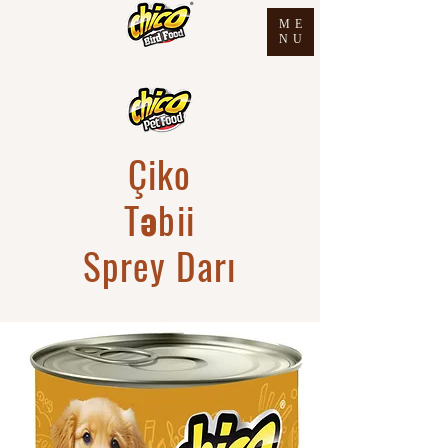
ME
NU
Çiko
Təbii
Sprey Darı