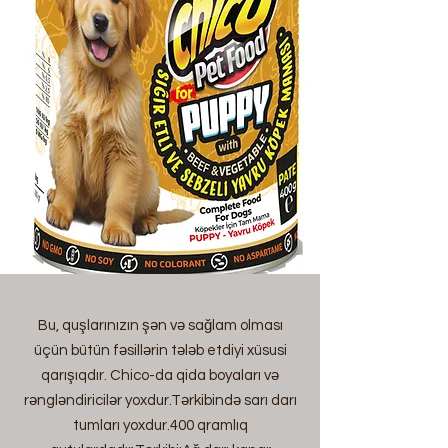
Bu, quşlarınızın şən və sağlam olması
üçün bütün fəsillərin tələb etdiyi xüsusi
qarışıqdır. Chico-da qida boyaları və
rəngləndiricilər yoxdur.Tərkibində sarı darı
tumları yoxdur.400 qramlıq