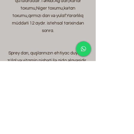
qutulardadır.Tərkibi:Ağ darı,kanar
toxumu,Niger toxumu,kətan
toxumu,qırmızı darı və yulaf.Yararlılıq
müddəti 12 aydır. istehsal tarixindən
sonra.
Sprey darı, quşlarınızın ehtiyac duyduğu
zülal və vitamin nisbəti ilə qida əlavəsidir.
Xəstə və zəif qidalanan quşlara verilir.
Körpə budgerigarlar yemi necə
parçalamağı da öyrənə bilərlər.
Paketdə 6 ədəd var.
İstifadə müddəti istehsal tarixindən 1 ildir