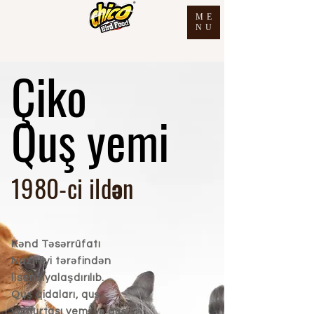
ME
NU
Çiko
Quş yemi
1980-ci ildən
Kənd Təsərrüfatı
Nazirliyi tərəfindən
lisenziyalaşdırılıb.
Quş qidaları, quş
yumurtası yemi və quş