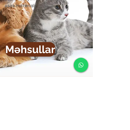
əsas materialı
Məhsullar
amazon toptan
katalog
© 2023 Chico Bird Food tərəfindən. quş
yemi, kanareyka, quş toxumu, əsas
material, kəklikotu
bilgi@chico.com.tr
amazon bird food 2024
Ürün Listesi