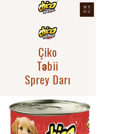
ME
NU
Çiko
Təbii
Sprey Darı