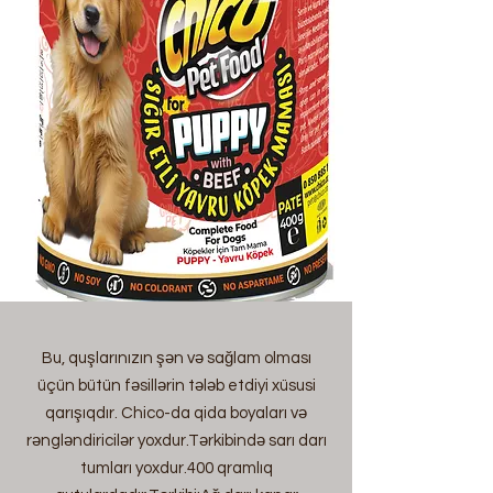
Bu, quşlarınızın şən və sağlam olması
üçün bütün fəsillərin tələb etdiyi xüsusi
qarışıqdır. Chico-da qida boyaları və
rəngləndiricilər yoxdur.Tərkibində sarı darı
tumları yoxdur.400 qramlıq