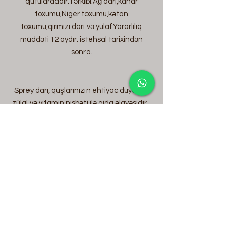
qutulardadır.Tərkibi:Ağ darı,kanar
toxumu,Niger toxumu,kətan
toxumu,qırmızı darı və yulaf.Yararlılıq
müddəti 12 aydır. istehsal tarixindən
sonra.
Sprey darı, quşlarınızın ehtiyac duyduğu
zülal və vitamin nisbəti ilə qida əlavəsidir.
Xəstə və zəif qidalanan quşlara verilir.
Körpə budgerigarlar yemi necə
parçalamağı da öyrənə bilərlər.
Paketdə 6 ədəd var.
İstifadə müddəti istehsal tarixindən 1 ildir