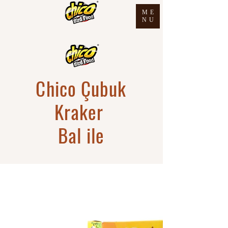
ME
NU
Chico Çubuk
Kraker
Bal ile