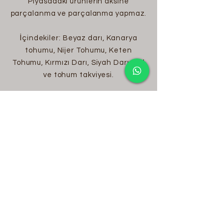
Piyasadaki ürünlerin aksine
parçalanma ve parçalanma yapmaz.
İçindekiler: Beyaz darı, Kanarya
tohumu, Nijer Tohumu, Keten
Tohumu, Kırmızı Darı, Siyah Darı, Bal
ve tohum takviyesi.
Muhabbet kuşlarını insan ellerine
alıştırmanın en kolay yolu ve lezzetli
bir ödül.
Paket içerisinde 10 adet kraker
bulunmaktadır.
Son kullanma tarihi üretim
tarihinden itibaren 12 aydır.