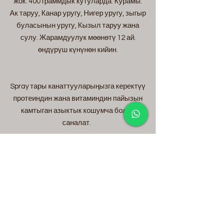
жок. 400 граммдык кутуларда. Курамы:
Ак таруу, Канар уругу, Нигер уругу, зыгыр
буласынын уругу, Кызыл таруу жана
сулу. Жарамдуулук мөөнөтү 12 ай.
өндүрүш күнүнөн кийин.
Spray тары канаттууларыңызга керектүү
протеиндин жана витаминдин пайызын
камтыган азыктык кошумча болуп
саналат.
Ал оорулуу жана начар азыктанган
канаттууларга берилет.
Толкундардын балдары да жемди
кантип сындырууну үйрөнө алышат.