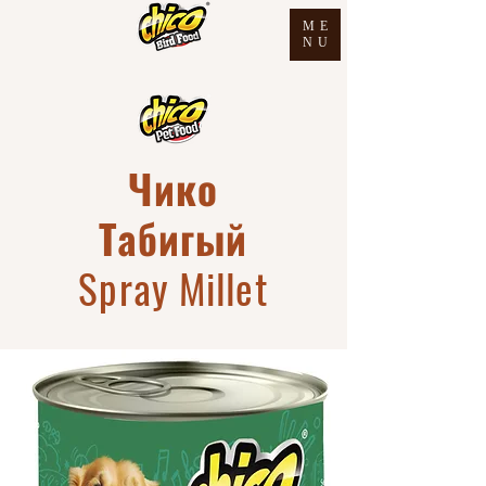
ME
NU
Чико
Табигый
Spray Millet