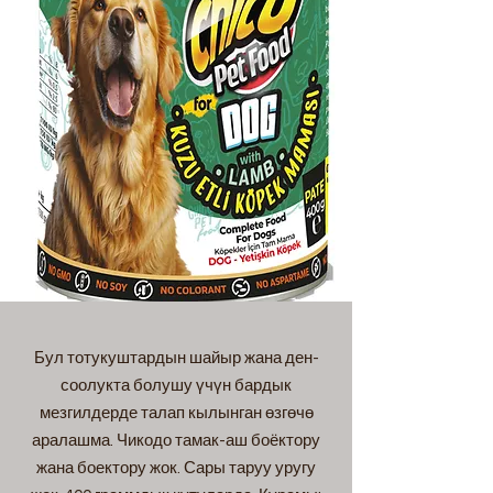
Бул тотукуштардын шайыр жана ден-
соолукта болушу үчүн бардык
мезгилдерде талап кылынган өзгөчө
аралашма. Чикодо тамак-аш боёктору
жана боектору жок. Сары таруу уругу