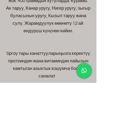
жок. 400 граммдык кутуларда. Курамы:
Ак таруу, Канар уругу, Нигер уругу, зыгыр
буласынын уругу, Кызыл таруу жана
сулу. Жарамдуулук мөөнөтү 12 ай.
өндүрүш күнүнөн кийин.
Spray тары канаттууларыңызга керектүү
протеиндин жана витаминдин пайызын
камтыган азыктык кошумча болуп
саналат.
Ал оорулуу жана начар азыктанган
канаттууларга берилет.
Толкундардын балдары да жемди
кантип сындырууну үйрөнө алышат.