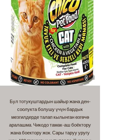
Бул тотукуштардын шайыр жана ден-
соолукта болушу үчүн бардык
мезгилдерде талап кылынган өзгөчө
аралашма. Чикодо тамак-аш боёктору
жана боектору жок. Сары таруу уругу