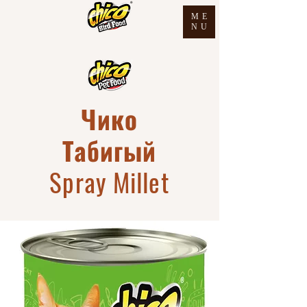
ME
NU
Чико
Табигый
Spray Millet