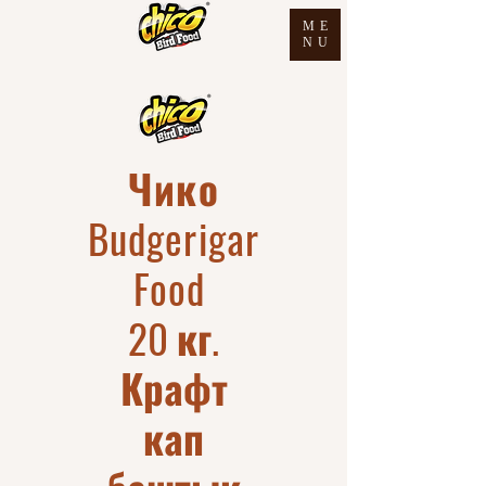
ME
NU
Чико
Budgerigar
Food
20 кг.
Крафт
кап