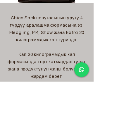
Chico Sack попугасынын уругу 4
түрдүү аралашма формасына ээ:
Fledgling, MK, Show жана Extra 20
килограммдык кап түрүндө.
Кап 20 килограммдык кап
формасында төрт катмардан турат
жана продуктунун жаңы болушуна
жардам берет.
Аралашмадагы уруктар электен
өткөрүлөт, тазаланат жана бир
тектүү болот
машиналарда
аралаштырылган жана пакеттелген.
Биздин продукцияда боёлгон үрөн,