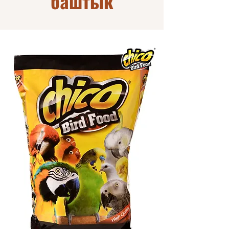
баштык