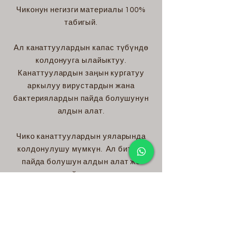
Чиконун негизги материалы 100%
табигый.
Ал канаттуулардын капас түбүндө
колдонууга ылайыктуу.
Канаттуулардын заңын кургатуу
аркылуу вирустардын жана
бактериялардын пайда болушунун
алдын алат.
Чико канаттуулардын уяларында
колдонулушу мүмкүн.
Ал биттин
пайда болушун алдын алат же
жайлатат.
Ал чыгарган жыт урматында
клеткалардын кенен болушун
камсыздайт.