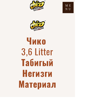
ME
NU
Чико
3,6 Litter
Табигый
Негизги
Материал