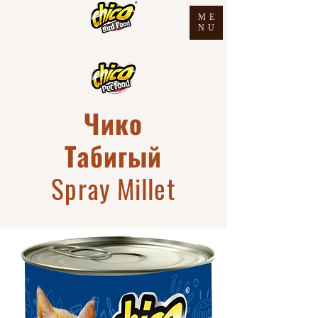
ME
NU
Чико
Табигый
Spray Millet