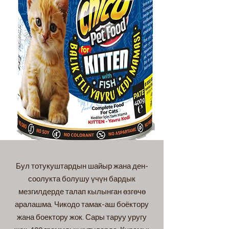
Бул тотукуштардын шайыр жана ден-
соолукта болушу үчүн бардык
мезгилдерде талап кылынган өзгөчө
аралашма. Чикодо тамак-аш боёктору
жана боектору жок. Сары таруу уругу