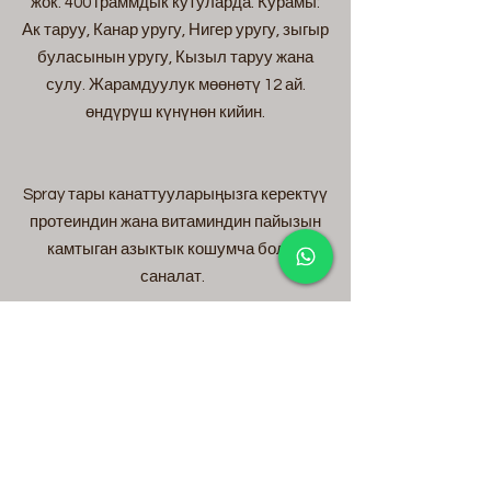
жок. 400 граммдык кутуларда. Курамы:
Ак таруу, Канар уругу, Нигер уругу, зыгыр
буласынын уругу, Кызыл таруу жана
сулу. Жарамдуулук мөөнөтү 12 ай.
өндүрүш күнүнөн кийин.
Spray тары канаттууларыңызга керектүү
протеиндин жана витаминдин пайызын
камтыган азыктык кошумча болуп
саналат.
Ал оорулуу жана начар азыктанган
канаттууларга берилет.
Толкундардын балдары да жемди
кантип сындырууну үйрөнө алышат.