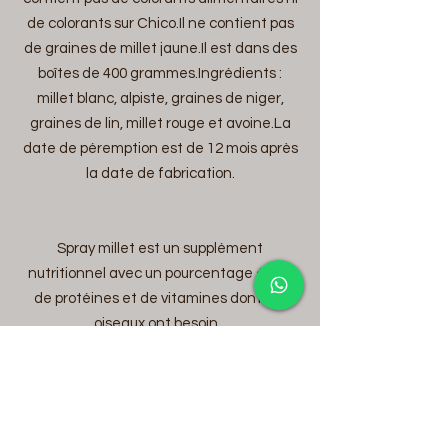
de colorants sur Chico.Il ne contient pas
de graines de millet jaune.Il est dans des
boîtes de 400 grammes.Ingrédients :
millet blanc, alpiste, graines de niger,
graines de lin, millet rouge et avoine.La
date de péremption est de 12 mois après
la date de fabrication.
Spray millet est un supplément
nutritionnel avec un pourcentage élevé
de protéines et de vitamines dont vos
oiseaux ont besoin.
Il est donné aux oiseaux malades et mal
nourris.