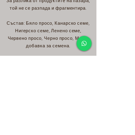
За разлика от продуктите на пазара,
той не се разпада и фрагментира.
Състав: Бяло просо, Канарско семе,
Нигерско семе, Ленено семе,
Червено просо, Черно просо, Мед и
добавка за семена.
Това е най-лесният начин да
аклиматизирате вълнистите си
вълнисти към човешки ръце и е
вкусна награда.
Пакетът включва 10 бисквити.
Срокът на годност е 12 месеца след
датата на производство.