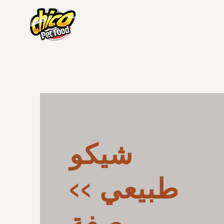
شيكو
طبيعي >>
صفة