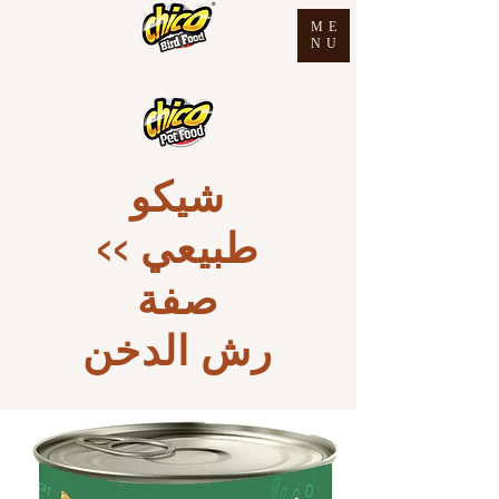
ME
NU
شيكو
طبيعي >>
صفة
رش الدخن