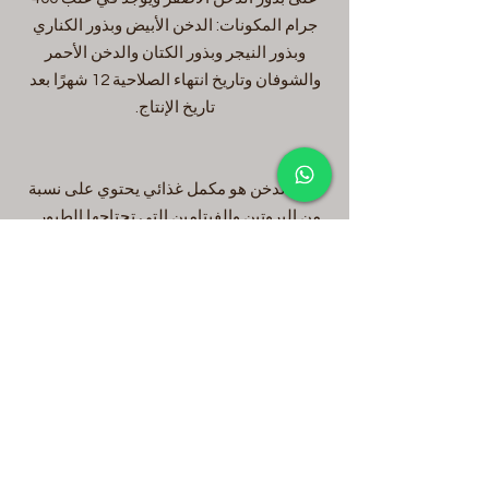
جرام المكونات: الدخن الأبيض وبذور الكناري
وبذور النيجر وبذور الكتان والدخن الأحمر
والشوفان وتاريخ انتهاء الصلاحية 12 شهرًا بعد
تاريخ الإنتاج.
رذاذ الدخن هو مكمل غذائي يحتوي على نسبة
من البروتين والفيتامين التي تحتاجها الطيور.
يتم إعطاؤه للطيور المريضة وسوء التغذية.
يمكن أن يتعلم صغار الببغاء أيضًا كيفية كسر
العلف.
يوجد 6 في العبوة.
تاريخ الصلاحية هو 1 سنة من تاريخ الصنع